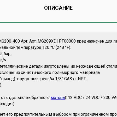
ОПИСАНИЕ
G200-400 Арт. Арт. MG209XD1PT00000 предназначен для п
льной температуре 120 °C (248 °F).
5 бар.
л/ч.
 металлические детали изготовлены из нержавеющей стали
овлены из синтетического полимерного материала.
выход): внутренняя резьба 1/8” GAS or NPT.
)
т от отдельно выбранного
мотора
): 12 VDC / 24 VDC / 230 V
входит)
ает его предпочтительным выбором при ограниченном про