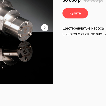
36 800
р.
40 900
р.
Купить
Шестеренчатые насосы 
широкого спектра чисты