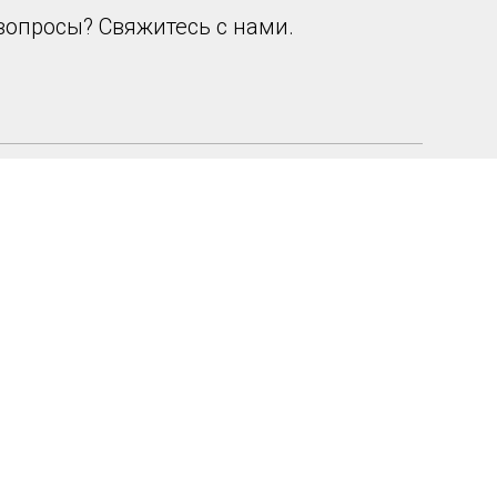
вопросы? Свяжитесь с нами.
рждаю, что я ознакомлен с условиями
политики
ости
и даю
согласие на обработку персональных