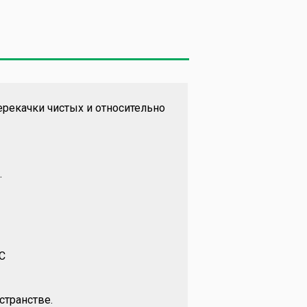
ерекачки чистых и относительно
.
AC
странстве.