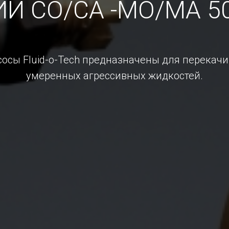
ИИ CO/CA -MO/MA 50
осы Fluid-o-Tech предназначены для перекач
умеренных агрессивных жидкостей.