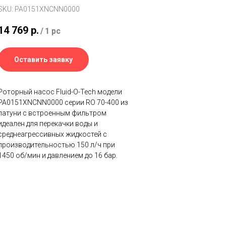
SKU:
PA0151XNCNN0000
14 769
р.
/
1 pc
Оставить заявку
Роторный насос Fluid-O-Tech модели
PA0151XNCNN0000 серии RO 70-400 из
латуни с встроенным фильтром
идеален для перекачки воды и
среднеагрессивных жидкостей с
производительностью 150 л/ч при
1450 об/мин и давлением до 16 бар.