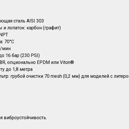
ющая сталь AISI 303
 и лопаток: карбон (графит)
 NPT
: 70°C
б/мин
о 16 бар (230 PSI)
NBR, опционально EPDM или Viton®
ту до 1,8 метра
тр: грубой очистки 70 mesh (0,2 мм) для моделей с литеро
я виброустойчивость.