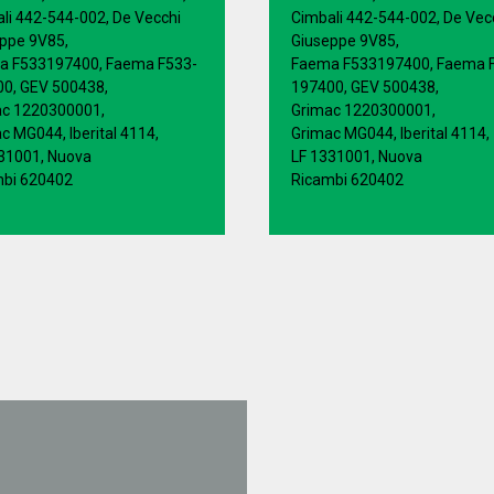
li 442-544-002, De Vecchi
Cimbali 442-544-002, De Vec
ppe 9V85,
Giuseppe 9V85,
a F533197400, Faema F533-
Faema F533197400, Faema 
0, GEV 500438,
197400, GEV 500438,
ac 1220300001,
Grimac 1220300001,
c MG044, Iberital 4114,
Grimac MG044, Iberital 4114,
31001, Nuova
LF 1331001, Nuova
mbi 620402
Ricambi 620402