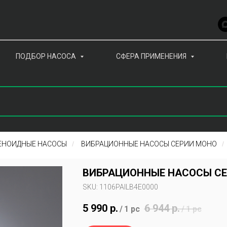
ПОДБОР НАСОСА
СФЕРА ПРИМЕНЕНИЯ
ЕНОИДНЫЕ НАСОСЫ
/
ВИБРАЦИОННЫЕ НАСОСЫ СЕРИИ МОНО
/
ВИБРАЦИОННЫЕ НАСОСЫ С
SKU:
1106PAILB4E0000
5 990
р.
6 944
р.
/
1 pc
/
1 pc