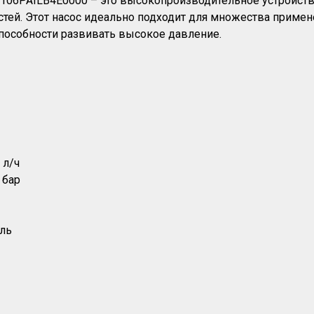
 1106PAILB4E0000 – это высокопроизводительное устройст
тей. Этот насос идеально подходит для множества примен
способности развивать высокое давление.
 л/ч
 бар
ль