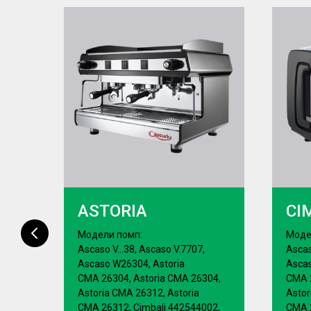
ASTORIA
CI
Модели помп:
Моде
Ascaso V...38, Ascaso V.7707,
Ascas
Ascaso W26304, Astoria
Ascas
04,
CMA 26304, Astoria CMA 26304,
CMA 2
Astoria CMA 26312, Astoria
Astor
02,
CMA 26312, Cimbali 442544002,
CMA 2