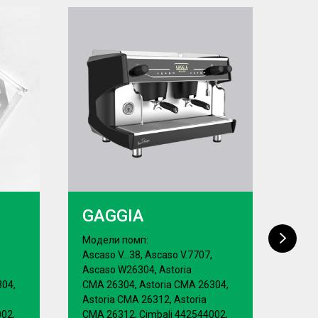
GAGGIA
WE
Модели помп:
Моде
Ascaso V...38, Ascaso V.7707,
Ascas
Ascaso W26304, Astoria
Asca
304,
CMA 26304, Astoria CMA 26304,
CMA 
Astoria CMA 26312, Astoria
Asto
02,
CMA 26312, Cimbali 442544002,
CMA 